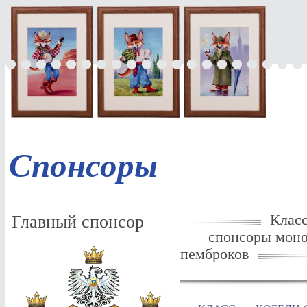
Спонсоры
Главный спонсор
Класс
спонсоры мон
пемброков