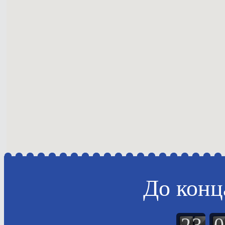
До конц
2
3
0