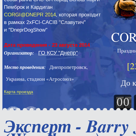
Пемброк и Кардиган
CORGI@DNEPR 2014
, которая проходит
в рамках 2xFCI-CACIB "Славутич"
и "DneprDogShow"
CO
Дата проведения - 23 августа 2014
Праздни
Организатор:
ГО КСУ "Днепр"
[2
Днепропетровск,
Место проведения:
Украина, стадион «Агросоюз»
До 
Карта проезда
0
0
недель
CORGI@DNEPR
Эксперт - Barry 
FACEBOOK